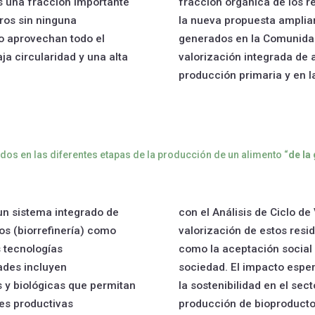
s una fracción importante
fracción orgánica de los r
ros sin ninguna
la nueva propuesta ampliar
no aprovechan todo el
generados en la Comunidad
ja circularidad y una alta
valorización integrada de 
producción primaria y en la
dos en las diferentes etapas de la producción de un alimento “
de la
un sistema integrado de
con el Análisis de Ciclo de
os (biorrefinería) como
valorización de estos resi
s tecnologías
como la aceptación social 
ades incluyen
sociedad. El impacto esper
 y biológicas que permitan
la sostenibilidad en el se
des productivas
producción de bioproductos