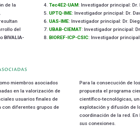
ón de la
Tec4E2-UAM
: Investigador principal: D
,
UPTQ-IME
: Investigador principal: Dr. 
resultan
UAS-IME
: Investigador principal: Dr. Die
rollo del
UBAB-CIEMAT
: Investigador principal: 
to
BIVALIA-
BIOREF-ICP-CSIC
: Investigador principal
 ASOCIADAS
 como miembros asociados
Para la consecución de los 
adas en la valorización de
propuesta el programa cien
ciales usuarios finales de
científico-tecnológicas, u
n con diferentes grupos de
explotación y difusión de l
coordinación de la red. En 
sus conexiones.