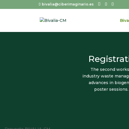
bivalia@ciberimaginario.es
Biva
Registra
The second worksh
industry waste manage
advances in biogeni
poster sessions.