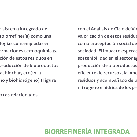
n sistema integrado de
con el Análisis de Ciclo de V
 (biorrefinería) como una
valorización de estos residu
ologías contempladas en
como la aceptación social de
formaciones termoquímicas,
sociedad. El impacto esperad
ación de estos residuos en
sostenibilidad en el sector
a producción de bioproductos
producción de bioproductos 
, biochar, etc.) y la
eficiente de recursos, la inn
no y biohidrógeno) (Figura
residuos y acompañado de un
nitrógeno e hídrica de los p
pectos relacionados