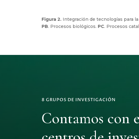
Figura 2.
Integración de tecnologías para l
PB
. Procesos biológicos.
PC
. Procesos catal
8 GRUPOS DE INVESTIGACIÓN
Contamos con el
centros de inves