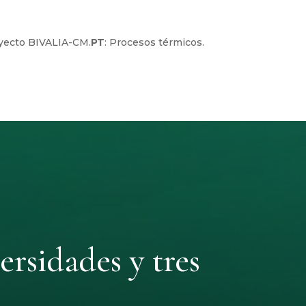
oyecto BIVALIA-CM.
PT
: Procesos térmicos.
rsidades y tres