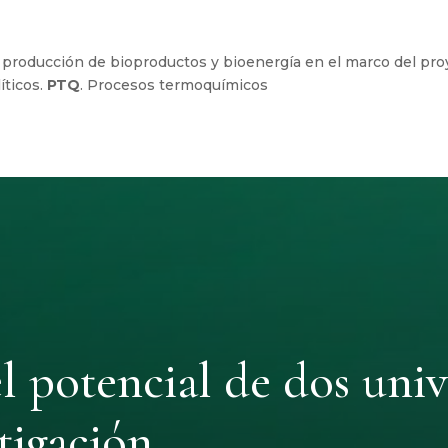
a producción de bioproductos y bioenergía en el marco del pr
íticos.
PTQ
. Procesos termoquímicos
 potencial de dos unive
tigación